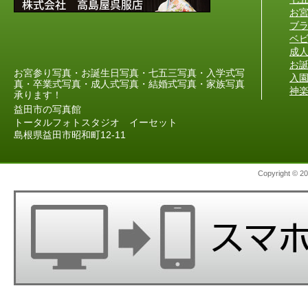
お
ブ
ベ
成
お
お宮参り写真・お誕生日写真・七五三写真・入学式写
入
真・卒業式写真・成人式写真・結婚式写真・家族写真
神
承ります！
益田市の写真館
トータルフォトスタジオ イーセット
島根県益田市昭和町12-11
Copyright
© 2