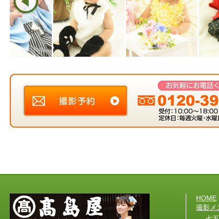
HOME
撮影メ
七